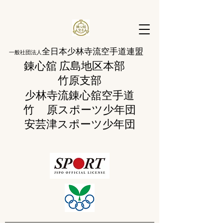
全日本少林寺流空手道連盟
一般社団法人
錬心舘 広島地区本部
​竹原支部
少林寺流錬
心舘空手道
竹 原
スポーツ少年団
​安芸津スポーツ少年団