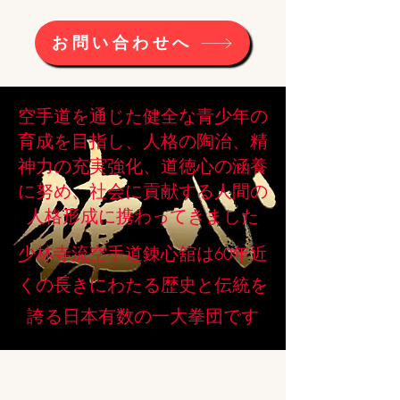
お問い合わせへ
空手道を通じた健全な青少年の
育成を目指し、人格の陶治、精
神力の充実強化、道徳心の涵養
に努め、社会に貢献する人間の
人格形成に携わってきました
少林寺流空手道錬心舘は60年近
くの長きにわたる歴史と伝統を
誇る日本有数の一大拳団です