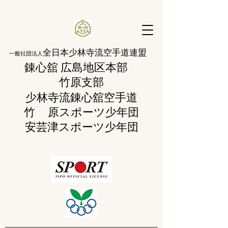
全日本少林寺流空手道連盟
一般社団法人
錬心舘 広島地区本部
​竹原支部
少林寺流錬
心舘空手道
竹 原
スポーツ少年団
​安芸津スポーツ少年団