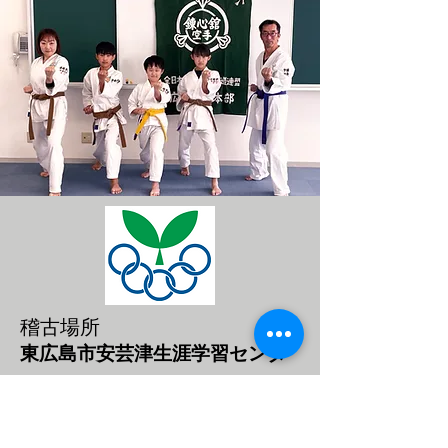
稽古場所
東
広島市安芸津生涯学習センタ
ー
稽
古時刻
毎週土曜日 11：00～12：30