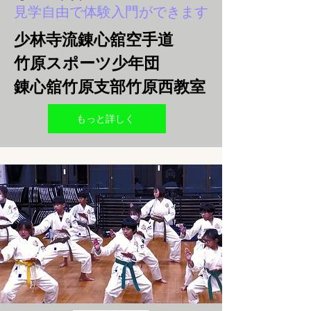
見学自由で体験入門ができます
少林寺流錬心舘空手道
竹原スポーツ少年団
錬心舘竹原支部​竹原西教室
もっと詳しく