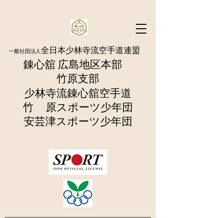
全日本少林寺流空手道連盟
一般社団法人
錬心舘 広島地区本部
​竹原支部
少林寺流錬
心舘空手道
竹 原
スポーツ少年団
​安芸津スポーツ少年団