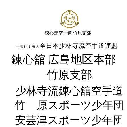
​錬心舘空手道 竹原支部
全日本少林寺流空手道連盟
一般社団法人
錬心舘 広島地区本
​竹原支部
少林寺流錬
心舘空手道
竹 原
スポーツ少年団
​安芸津スポーツ少年団