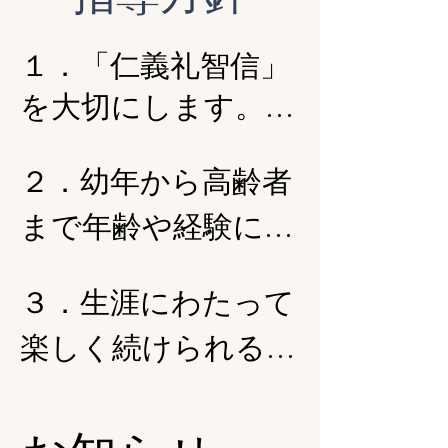
１．「仁義礼智信」
を大切にします。

２．幼年から高齢者
　「思いやり・やさ
しさ」、「正しいこ
まで年齢や経験に関
とを貫く心」「礼
係なく稽古ができま
３．生涯にわたって
儀・敬意」、「正し
す。

楽しく続けられる稽
く判断する力」、

「信頼・誠実さ」を
古を心がけていま
各自の体力に合わせ
実践します。
す。
