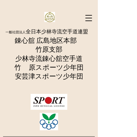
全日本少林寺流空手道連盟
一般社団法人
錬心舘 広島地区本部
​竹原支部
少林寺流錬
心舘空手道
竹 原
スポーツ少年団
​安芸津スポーツ少年団