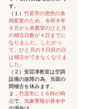
す。
（１）
竹原市の突然の条
例変更のため、令和８年
６月から各教室のひと月
の稽古日数が４日までに
なりました。したがっ
て、ひと月の５日目の日
は稽古ができなくなりま
した。
（２）安芸津教室は空調
設備の故障の為、当面の
間稽古を休みます。
２．
竹原市に１６時の時
点
で、
気象警報が発令中
の場合は