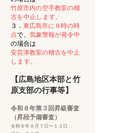
竹原市内の空手教室の稽
古を中止します。
３．
東広島市に８時の時
点
で、
気象警報が発令中
の場合は
安芸津教室の稽古を中止
します。
【広島地区本部と竹
原支部の行事等】
令和８年第３回昇級審査
（昇段予備審査）
令和８年９月７日〜１３日