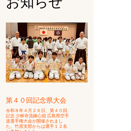
​お知らせ
て安全安心に指導し
ます。
「生涯学習（スポー
ツ）としての空手道
を目指しています。
​第４０回記念県大会
​令和８年４月２６日、第４０回
記念 少林寺流錬心舘 広島県空手
道選手権大会が開催されまし
た。竹原支部からは選手１２名